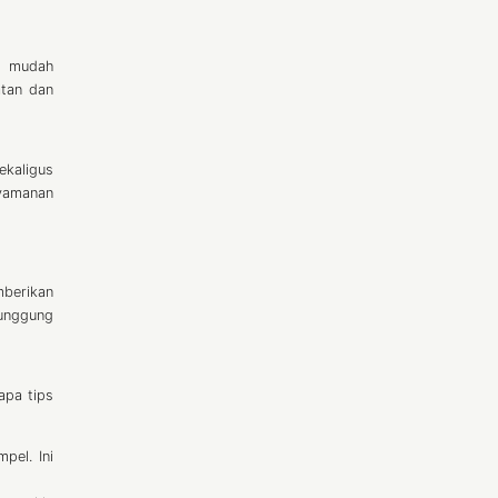
at mudah
atan dan
ekaligus
nyamanan
mberikan
punggung
apa tips
pel. Ini