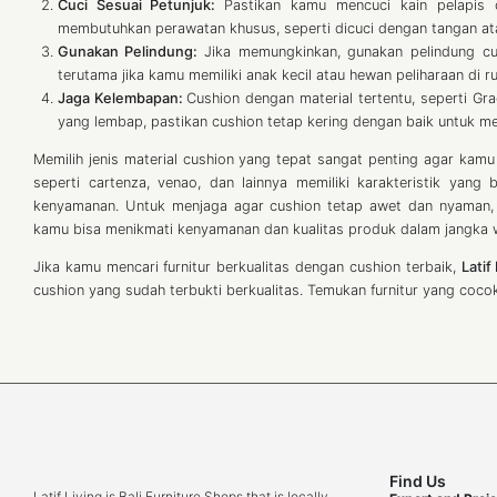
Cuci Sesuai Petunjuk:
Pastikan kamu mencuci kain pelapis 
membutuhkan perawatan khusus, seperti dicuci dengan tangan at
Gunakan Pelindung:
Jika memungkinkan, gunakan pelindung cu
terutama jika kamu memiliki anak kecil atau hewan peliharaan di r
Jaga Kelembapan:
Cushion dengan material tertentu, seperti Gr
yang lembap, pastikan cushion tetap kering dengan baik untuk me
Memilih jenis material cushion yang tepat sangat penting agar kam
seperti cartenza, venao, dan lainnya memiliki karakteristik yan
kenyamanan. Untuk menjaga agar cushion tetap awet dan nyaman, 
kamu bisa menikmati kenyamanan dan kualitas produk dalam jangka w
Jika kamu mencari furnitur berkualitas dengan cushion terbaik,
Latif
cushion yang sudah terbukti berkualitas. Temukan furnitur yang co
Find Us
Latif Living is Bali Furniture Shops that is locally