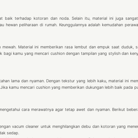
t baik terhadap kotoran dan noda. Selain itu, material ini juga sang
atau hewan peliharaan di rumah. Keunggulannya adalah kemudahan peraw
 mewah. Material ini memberikan rasa lembut dan empuk saat duduk, s
k bagi kamu yang mencari cushion dengan tampilan yang stylish dan ke
k tahan lama dan nyaman. Dengan tekstur yang lebih kaku, material ini me
 Jika kamu mencari cushion yang memberikan dukungan lebih baik pada 
u mengetahui cara merawatnya agar tetap awet dan nyaman. Berikut beber
 dengan vacum cleaner untuk menghilangkan debu dan kotoran yang menem
dak sedap.