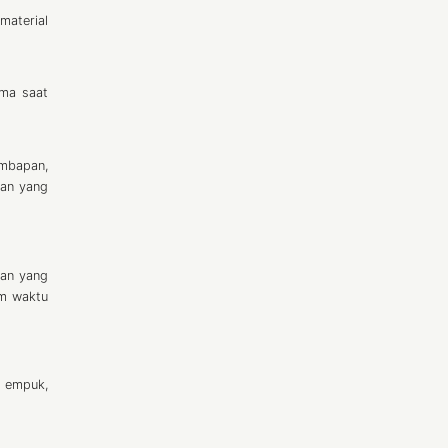
material
ama saat
embapan,
han yang
han yang
am waktu
h empuk,