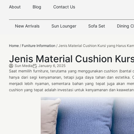
About
Blog
Contact Us
New Arrivals
Sun Lounger
Sofa Set
Dining C
Home
/
Funiture Information
/ Jenis Material Cushion Kursi yang Harus Ka
Jenis Material Cushion Kur
Sun Media
January 6, 2025
Saat memilih furniture, terutama yang menggunakan cushion (bantal 
hanya dari segi kenyamanan, tetapi juga daya tahan dan estetika.
menjadi lebih nyaman, sementara bahan yang tepat juga akan mempe
cushion yang tepat adalah investasi untuk kenyamanan dan keawetan