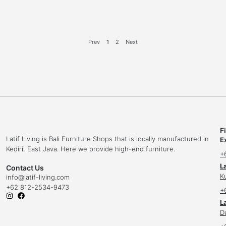
n
Prev
1
2
Next
F
Latif Living is Bali Furniture Shops that is locally manufactured in
E
Kediri, East Java. Here we provide high-end furniture.
+
L
Contact Us
K
info
@latif-living.com
+62 812-2534-9473
+
La
D