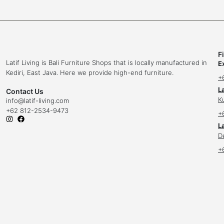
F
Latif Living is Bali Furniture Shops that is locally manufactured in
E
Kediri, East Java. Here we provide high-end furniture.
+
L
Contact Us
K
info
@latif-living.com
+62 812-2534-9473
+
La
D
+