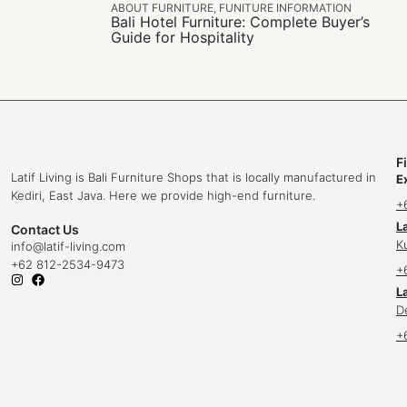
ABOUT FURNITURE
,
FUNITURE INFORMATION
Bali Hotel Furniture: Complete Buyer’s
Guide for Hospitality
F
Latif Living is Bali Furniture Shops that is locally manufactured in
E
Kediri, East Java. Here we provide high-end furniture.
+
L
Contact Us
K
info
@latif-living.com
+62 812-2534-9473
+
La
D
+