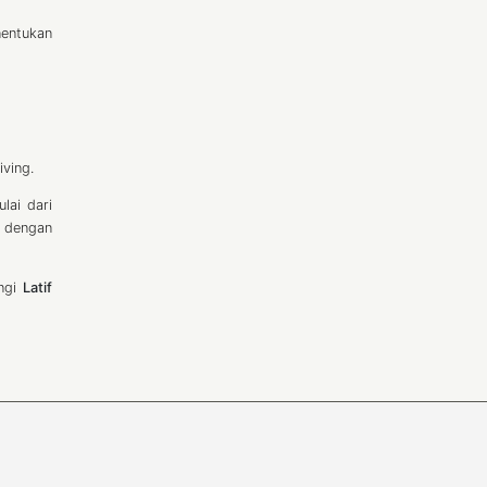
nentukan
iving.
lai dari
i dengan
ngi
Latif