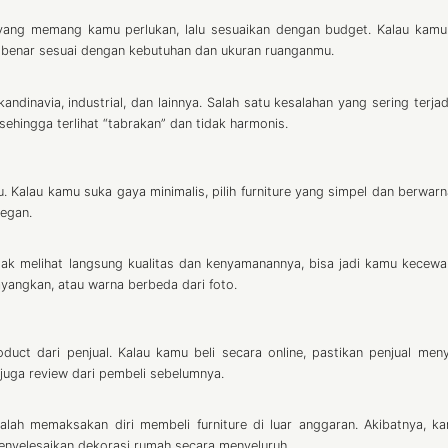
em yang memang kamu perlukan, lalu sesuaikan dengan budget. Kalau kamu
-benar sesuai dengan kebutuhan dan ukuran ruanganmu.
ndinavia, industrial, dan lainnya. Salah satu kesalahan yang sering terjad
ehingga terlihat “tabrakan” dan tidak harmonis.
 Kalau kamu suka gaya minimalis, pilih furniture yang simpel dan berwarna
legan.
idak melihat langsung kualitas dan kenyamanannya, bisa jadi kamu kecewa
yangkan, atau warna berbeda dari foto.
uct dari penjual. Kalau kamu beli secara online, pastikan penjual men
k juga review dari pembeli sebelumnya.
adalah memaksakan diri membeli furniture di luar anggaran. Akibatnya, k
enyelesaikan dekorasi rumah secara menyeluruh.