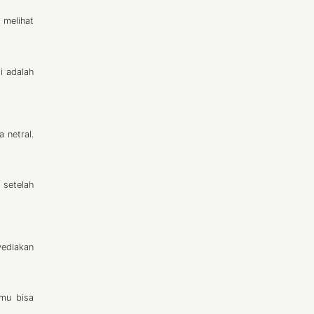
 melihat
i adalah
 netral.
 setelah
yediakan
amu bisa