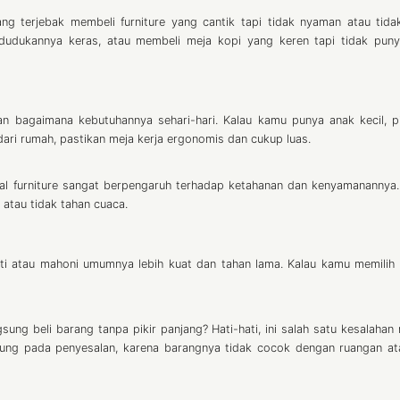
g terjebak membeli furniture yang cantik tapi tidak nyaman atau tida
i dudukannya keras, atau membeli meja kopi yang keren tapi tidak pun
 bagaimana kebutuhannya sehari-hari. Kalau kamu punya anak kecil, pi
ari rumah, pastikan meja kerja ergonomis dan cukup luas.
ial furniture sangat berpengaruh terhadap ketahanan dan kenyamanannya
 atau tidak tahan cuaca.
jati atau mahoni umumnya lebih kuat dan tahan lama. Kalau kamu memilih 
sung beli barang tanpa pikir panjang? Hati-hati, ini salah satu kesalahan
ujung pada penyesalan, karena barangnya tidak cocok dengan ruangan at