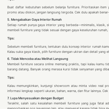
Buat daftar kebutuhan sebelum belanja furniture. Prioritaskan it
promo atau diskon, jangan langsung tergoda. Cek dulu apakah benar
5. Mengabaikan Gaya Interior Rumah
Setiap rumah punya gaya interior yang berbeda—minimalis, klasik, ska
membeli furniture yang tidak sesuai dengan gaya keseluruhan rumah, s
Tips:
Sebelum membeli furniture, tentukan dulu konsep interior rumah kamu.
Kalau suka gaya klasik, pilih furniture dengan ukiran dan detail yang e
6. Tidak Mencoba atau Melihat Langsung
Membeli furniture secara online memang praktis, tapi kalau kamu t
barang datang. Banyak orang merasa kursi tidak senyaman yang diba
Tips:
Kalau memungkinkan, kunjungi showroom atau minta video real prod
informasi lengkap seperti ukuran, bahan, warna, dan fitur lainnya. Ce
7. Lupa Menyesuaikan dengan Budget
Terakhir, salah satu kesalahan membeli furniture yang juga fatal 
mengorbankan pos keuangan lain, atau menyesal karena tidak bisa m