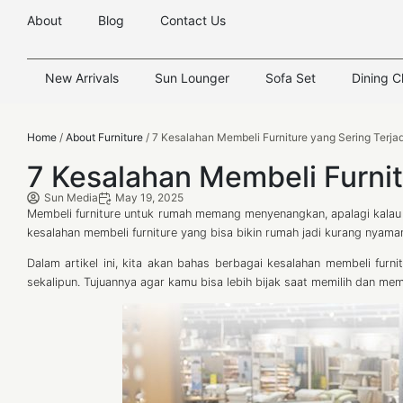
About
Blog
Contact Us
New Arrivals
Sun Lounger
Sofa Set
Dining C
Home
/
About Furniture
/ 7 Kesalahan Membeli Furniture yang Sering Terjad
7 Kesalahan Membeli Furnit
Sun Media
May 19, 2025
Membeli furniture untuk rumah memang menyenangkan, apalagi kalau
kesalahan membeli furniture yang bisa bikin rumah jadi kurang nyama
Dalam artikel ini, kita akan bahas berbagai kesalahan membeli fur
sekalipun. Tujuannya agar kamu bisa lebih bijak saat memilih dan m