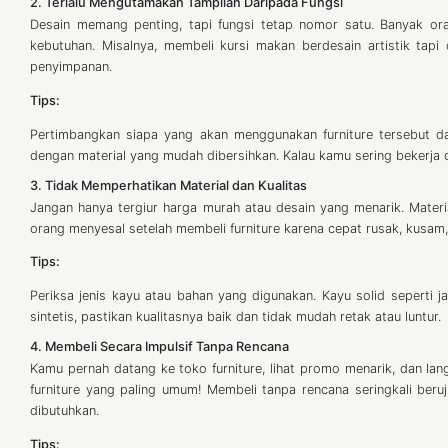
2. Terlalu Mengutamakan Tampilan Daripada Fungsi
Desain memang penting, tapi fungsi tetap nomor satu. Banyak oran
kebutuhan. Misalnya, membeli kursi makan berdesain artistik tap
penyimpanan.
Tips:
Pertimbangkan siapa yang akan menggunakan furniture tersebut dan
dengan material yang mudah dibersihkan. Kalau kamu sering bekerja d
3. Tidak Memperhatikan Material dan Kualitas
Jangan hanya tergiur harga murah atau desain yang menarik. Mater
orang menyesal setelah membeli furniture karena cepat rusak, kusam,
Tips:
Periksa jenis kayu atau bahan yang digunakan. Kayu solid seperti 
sintetis, pastikan kualitasnya baik dan tidak mudah retak atau luntur.
4. Membeli Secara Impulsif Tanpa Rencana
Kamu pernah datang ke toko furniture, lihat promo menarik, dan lang
furniture yang paling umum! Membeli tanpa rencana seringkali ber
dibutuhkan.
Tips: