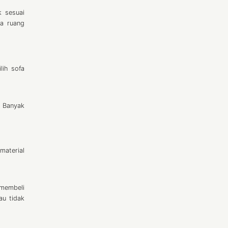
k sesuai
ya ruang
lih sofa
. Banyak
material
 membeli
au tidak